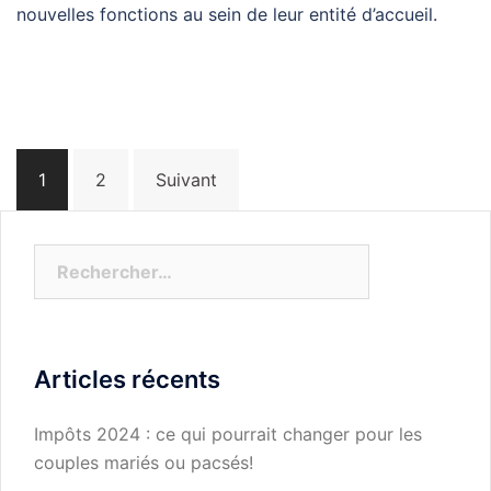
nouvelles fonctions au sein de leur entité d’accueil.
Navigation
1
2
Suivant
des
articles
Rechercher :
Articles récents
Impôts 2024 : ce qui pourrait changer pour les
couples mariés ou pacsés!